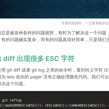
当遇到困难时，一定要勇敢的去
们总是被各种各样的问题困扰，有时为了解决这一个问题
，有的问题确实复杂，而有的问题真得好简单，只是我们
it diff 出现很多 ESC 字符
用 git diff 或者 git log 之类的命令时，看到转义字
为 less 或你的 pager 没有正确处理颜色代码。我们可
解决这个问题。
 git reflog

[
33
ma92009ESC[mESC[
33
m
 (ESC[mESC[
1
;
36
mHEADESC[mESC[
33
m
 -