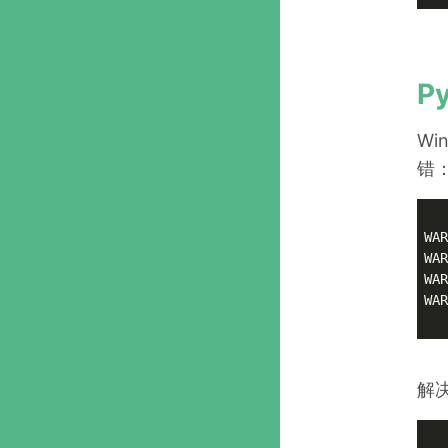
P
Wi
错
WAR
WAR
WAR
WAR
解决