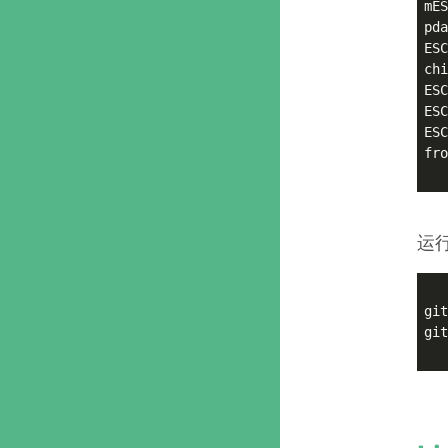
mES
pda
ESC
chi
ESC
ESC
ES
fro
运行
git
git