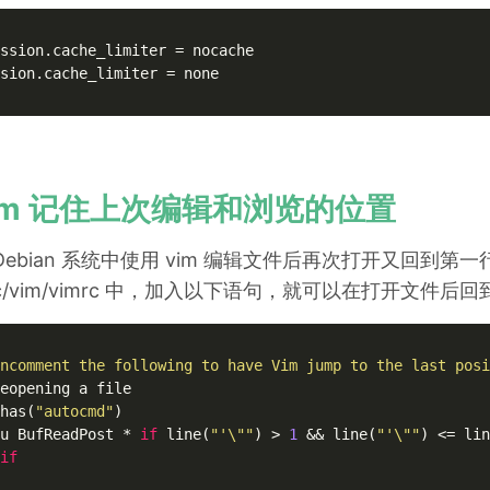
ssion.cache_limiter = nocache

sion.cache_limiter = none

im 记住上次编辑和浏览的位置
Debian 系统中使用 vim 编辑文件后再次打开又回到
tc/vim/vimrc 中，加入以下语句，就可以在打开文
ncomment the following to have Vim jump to the last posi
has(
"autocmd"
)

u BufReadPost * 
if
 line(
"'\""
) > 
1
 && line(
"'\""
) <= lin
if