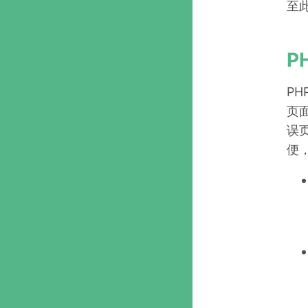
至
P
P
页
误
便