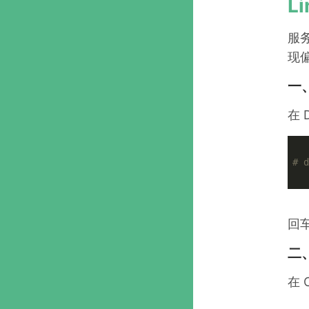
L
服
现
一、
在 
# d
回车
二
在