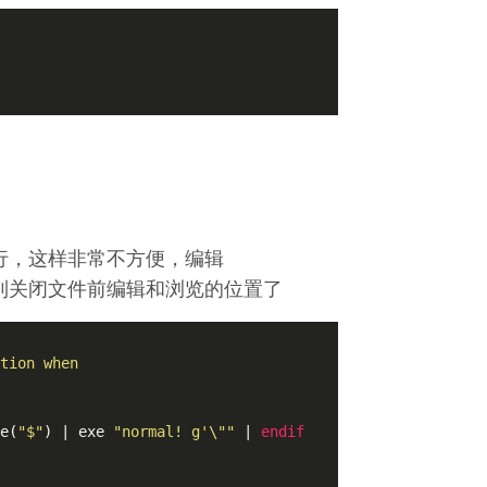
第一行，这样非常不方便，编辑
件后回到关闭文件前编辑和浏览的位置了
tion when

e(
"$"
) | exe 
"normal! g'\""
 | 
endif