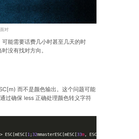
面对
，可能需要话费几小时甚至几天的时
当时没有找对方向。
符 (ESC[m) 而不是颜色输出。这个问题可能
以通过确保 less 正确处理颜色转义字符
> ESC[mESC[
1
;
32
mmasterESC[mESC[
33
m
, ESCL
