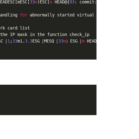
EADESC[mESC[
33
m
)ESC[
m
 HEAD@{
03
: commit: U

andling 
for
 abnormally started virtual 
ma
rk card list

the IP mask in the function check_ip

SC［
1
;
33
m1.
3.3
ESG［MESQ［
33
m
）ESG［
m
 HEAD@54｝：clone
