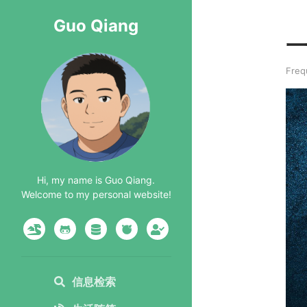
Guo Qiang
Freq
Hi, my name is Guo Qiang.
Welcome to my personal website!
信息检索