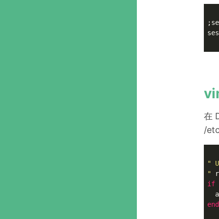
;se
ses
v
在 
/e
" U
"
if
 
  a
end