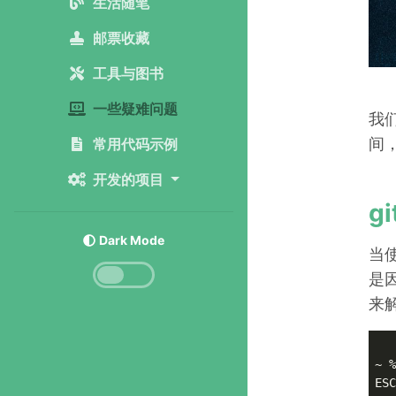
生活随笔
邮票收藏
工具与图书
一些疑难问题
我
间
常用代码示例
开发的项目
g
Dark Mode
当使
是因
来
~ %
ESC