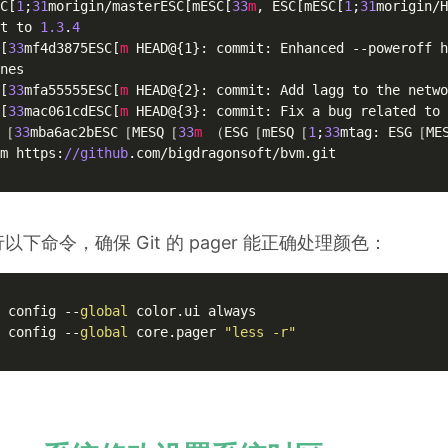
C[
1
;
31
morigin/masterESC[mESC[
33
m
, ESC[mESC[
1
;
31
morigin/H
t to 
1.3
.
4
[
33
mf4d3875ESC[
m
 HEAD@{1}: commit: Enhanced --poweroff h
nes

[
33
mfa55555ESC[
m
 HEAD@{2}: commit: Add lagg to the netwo
[
33
mac061cdESC[
m
 HEAD@{3}: commit: Fix a bug related to 
C［
33
mba6ac2bESC［MESQ［
33
m
 （ESG［mESQ［
1
;
33
mtag: ESG［ME
m https:
//github
.com/bigdragonsoft/bvm.git

以下命令，确保 Git 的 pager 能正确处理颜色：
 config --
global
 color.ui always

 config --
global
 core.pager 
"less -r"