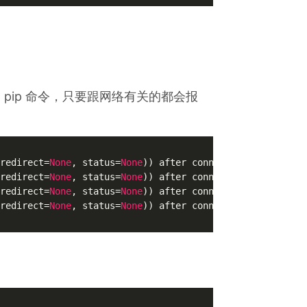
还是 pip 命令，只要跟网络有关的都会报
redirect=
None
, status=
None
)) after connection broken by 
redirect=
None
, status=
None
)) after connection broken by 
redirect=
None
, status=
None
)) after connection broken by 
redirect=
None
, status=
None
)) after connection broken by 