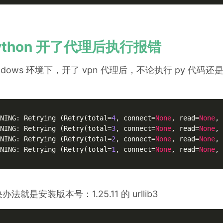
ython 开了代理后执行报错
ndows 环境下，开了 vpn 代理后，不论执行 py 代码
：
NING: Retrying (Retry(total=
4
, connect=
None
, read=
None
, 
NING: Retrying (Retry(total=
3
, connect=
None
, read=
None
, 
NING: Retrying (Retry(total=
2
, connect=
None
, read=
None
, 
NING: Retrying (Retry(total=
1
, connect=
None
, read=
None
, 
办法就是安装版本号：1.25.11 的 urllib3